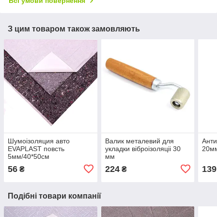
Всі умови повернення
З цим товаром також замовляють
Шумоізоляция авто
Валик металевий для
Анти
EVAPLAST повсть
укладки вiброiзоляцii 30
20мм
5мм/40*50см
мм
56
224
139
₴
₴
Подібні товари компанії