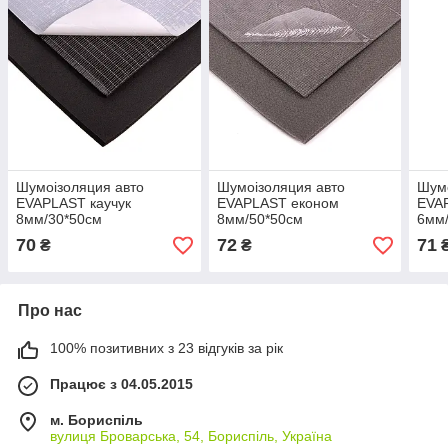
Шумоізоляция авто
Шумоізоляция авто
Шумо
EVAPLAST каучук
EVAPLAST економ
EVAP
8мм/30*50см
8мм/50*50см
6мм
70
72
71
₴
₴
Про нас
100% позитивних з 23 відгуків за рік
Працює з 04.05.2015
м. Бориспіль
вулиця Броварська, 54, Бориспіль, Україна