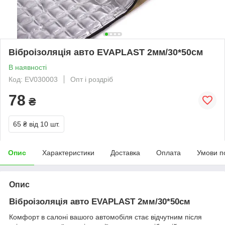
Віброізоляція авто EVAPLAST 2мм/30*50см
В наявності
Код: EV030003
Опт і роздріб
78
₴
65 ₴
від 10 шт.
Опис
Характеристики
Доставка
Оплата
Умови п
Опис
Віброізоляція авто EVAPLAST 2мм/30*50см
Комфорт в салоні вашого автомобіля стає відчутним після