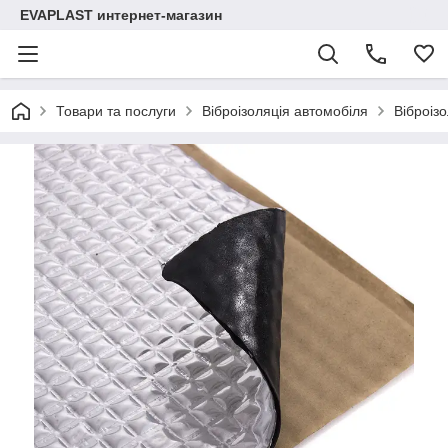
EVAPLAST интернет-магазин
Товари та послуги
Віброізоляція автомобіля
Віброіз