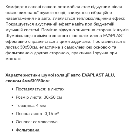
Комфорт в салоні вашого автомобіля стає відчутним після
якісно виконаної шумоізоляції, знижується вібраційне
навантаження на авто, з'являється теплоізоляційний ефект.
Покращується акустичний ефект навіть при бюджетній
музичній системі. Помітно відчутно зниження сторонніх шумів.
Шумоізоляція з хімічно зшитого пінополіетилена EVAPLAST
ефективно справляється з цими задачами. Поставляється в
листах 30х50см, еластична з самоклеючою основою та
фольгованою другою стороною, практична і зручна при
монтажі.
Характеристики шумоізоляції авто EVAPLAST ALU,
економ 4мм/30*50см:
Поставляється: в листах
Розмір листа: 30х50 см
Товщина: 4 мм
Площа листа: 0,15 м²
Основа: самоклеюча
Фольгована