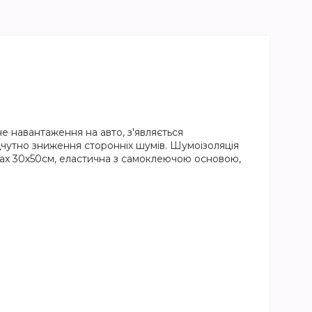
не навантаження на авто, з'являється
дчутно зниження сторонніх шумів. Шумоізоляція
тах 30х50см, еластична з самоклеючою основою,