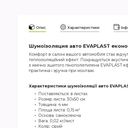
Опис
Характеристики
Інф
Шумоізоляция авто EVAPLAST еконо
Комфорт в салоні вашого автомобіля стає відчут
теплоізоляційний ефект. Покращується акустичн
з хімічно зшитого пінополіетилена EVAPLAST е
практична і зручна при монтажі.
Характеристики шумоізоляції авто EVAPLA
Поставляється: в листах
Розмір листа: 30х50 см
Товщина: 4 мм
Площа листа: 0,15 м²
Основа: самоклеюча
Вага: 0,02 кг/лист
Колір: сірий