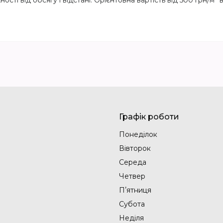
сті від обсягу і відстані. Орієнтовна вартість від 500 грн/м³ 
Графік роботи
Понеділок
Вівторок
Середа
Четвер
Пʼятниця
Субота
Неділя