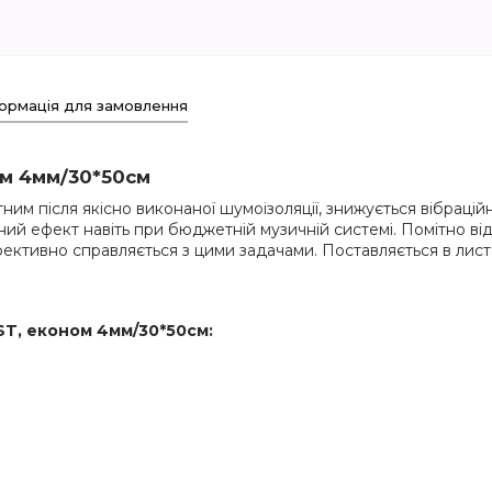
ормація для замовлення
м 4мм/30*50см
ним після якісно виконаної шумоізоляції, знижується вібрацій
ий ефект навіть при бюджетній музичній системі. Помітно ві
фективно справляється з цими задачами. Поставляється в лис
ST, економ 4мм/30*50см: