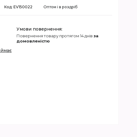
Код:
EV150022
Оптом і в роздріб
повернення товару протягом 14 днів
за
домовленістю
иймає