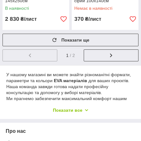
145х250см
сірий 100х140см
В наявності
Немає в наявності
2 830
370
₴/лист
₴/лист
Показати ще
1
/ 2
У нашому магазині ви можете знайти різноманітні формати,
параметри та кольори
EVA матеріалів
для ваших проєктів.
Наша команда завжди готова надати професійну
консультацію та допомогу у виборі матеріалів.
Ми прагнемо забезпечити максимальний комфорт нашим
клієнтам, оплатити замовлення можна зручним для вас
Показати все
способом: на карту, рахунок або за допомогою електронних
платіжних систем. Обирайте найкращі матеріали для своїх
проєктів в
інтернет-магазині EVAPLAST
.
Про нас