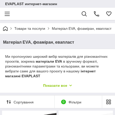
EVAPLAST интернет-магазин
Товари та послуги
Матеріал EVA, фоаміран, евапласт
Матеріал EVA, фоаміран, евапласт
Ми пропонуємо широкий вибір матеріалів для різноманітних
проєктів, зокрема
матеріали EVA
в зручному форматі,
різноманітними параметрами та кольорами, ви можете
вибрати саме для вашого проєкту в нашому
інтернет
магазині EVAPLAST
Матеріал EVA
є водонепроникним і еластичним, легкий і
Показати все
гнучкий, який можна використовувати для створення
костюмів, декору та інших різноманітних виробів.
Евапласт
-
це термопластичний матеріал, який під дією тепла стає
м'яким і пружним, що дозволяє створювати найрізноманітніші
Сортування
0
Фільтри
форми і конструкції.