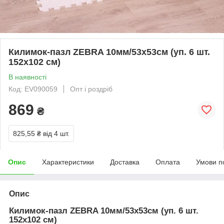
Килимок-пазл ZEBRA 10мм/53х53см (уп. 6 шт.
152х102 см)
В наявності
Код: EV090059
Опт і роздріб
869
₴
825,55 ₴
від 4 шт.
Опис
Характеристики
Доставка
Оплата
Умови п
Опис
Килимок-пазл ZEBRA 10мм/53х53см (уп. 6 шт.
152х102 см)