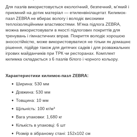
Для пазлів використовується екологічний, безпечний, м'який і
приємний на дотик матеріал — етиленвінілацетат. Килимок-
пазл ZEBRA не вбирає вологу і володіє високими
теплоізоляційними властивостями. М'яка підлога ZEBRA,
можна використовувати в якості підлогових покриттів для
тренувань і гімнастичних вправ. Покриття володіє хорошою
зносостійкістю, може використовуватися не тільки як домашнє
рішення, підійде також для дитячих садків і для розважальних
ігрових майданчиків при ТРК чи ресторанах. Комплект
килимка складається з 6 пазлів білого і чорного кольору.
Характеристики килимок-пазл ZEBRA:
Ширина: 530 мм
Довжина: 530 мм
Товщина: 10 мм
Щільність: 100 кг/м³
Вага упаковки: 1,680 кг
Кількість в упаковці: 6 шт
Розмір в зібраному стані: 152х102 см