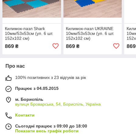
Килимок-пазл Shark
Килимок-пазл UKRAINE
Кили
10мм/53х53см (уп. 6 шт.
10мм/53х53см (уп. 6 шт.
10мм
152х102 см)
152х102 см)
152х
869
869
869
₴
₴
Про нас
100% позитивних з 23 відгуків за рік
Працює з 04.05.2015
м. Бориспіль
вулиця Броварська, 54, Бориспіль, Україна
Контакти
Сьогодні працює з 09:00 до 18:00
Показати весь графік роботи