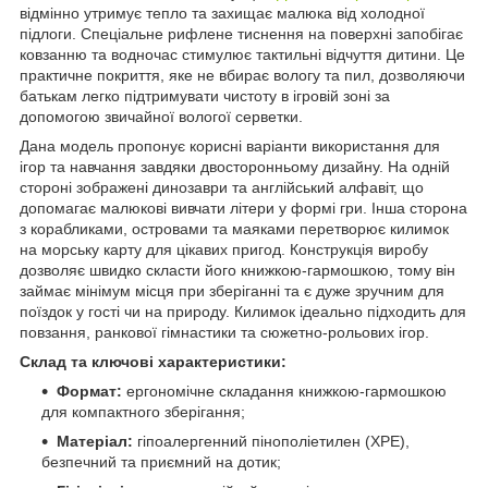
відмінно утримує тепло та захищає малюка від холодної
підлоги. Спеціальне рифлене тиснення на поверхні запобігає
ковзанню та водночас стимулює тактильні відчуття дитини. Це
практичне покриття, яке не вбирає вологу та пил, дозволяючи
батькам легко підтримувати чистоту в ігровій зоні за
допомогою звичайної вологої серветки.
Дана модель пропонує корисні варіанти використання для
ігор та навчання завдяки двосторонньому дизайну. На одній
стороні зображені динозаври та англійський алфавіт, що
допомагає малюкові вивчати літери у формі гри. Інша сторона
з корабликами, островами та маяками перетворює килимок
на морську карту для цікавих пригод. Конструкція виробу
дозволяє швидко скласти його книжкою-гармошкою, тому він
займає мінімум місця при зберіганні та є дуже зручним для
поїздок у гості чи на природу. Килимок ідеально підходить для
повзання, ранкової гімнастики та сюжетно-рольових ігор.
Склад та ключові характеристики:
Формат:
ергономічне складання книжкою-гармошкою
для компактного зберігання;
Матеріал:
гіпоалергенний пінополіетилен (XPE),
безпечний та приємний на дотик;