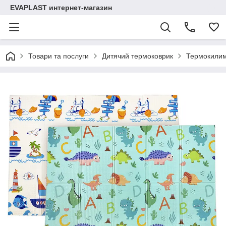
EVAPLAST интернет-магазин
Товари та послуги
Дитячий термоковрик
Термокилим