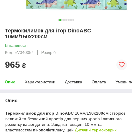
Термокилимок для ігор DinoABC
10мм/150х200см
В наявності
Код: EV040054
Роздріб
965
₴
Опис
Характеристики
Доставка
Оплата
Умови п
Опис
Термокилимок для ігор DinoABC 10мм/150х200см
створює
великий та безпечний простір для перших кроків і активного
розвитку вашої дитини. Завдяки товщині 10 мм та
властивостям пінополіетилену, цей
Дитячий термоковрик