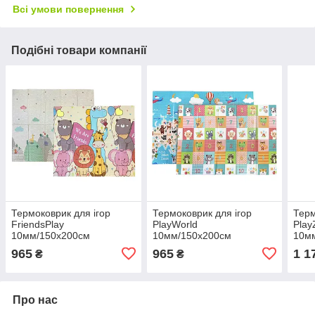
Всі умови повернення
Подібні товари компанії
Термоковрик для ігор
Термоковрик для ігор
Терм
FriendsPlay
PlayWorld
Play
10мм/150х200см
10мм/150х200см
10м
965
965
1 1
₴
₴
Про нас